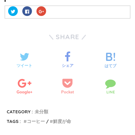
ク
F
ク
リ
a
リ
ッ
c
ッ
ク
e
ク
し
b
し
て
o
て
T
o
G
SHARE
w
k
o
i
で
o
t
共
g
t
有
l
e
す
e
r
る
+
で
に
で
共
は
共
有
ク
有
ツイート
シェア
はてブ
(
リ
(
新
ッ
新
し
ク
し
い
し
い
ウ
て
ウ
ィ
く
ィ
ン
だ
ン
LINE
Google+
Pocket
ド
さ
ド
ウ
い
ウ
で
(
で
開
新
開
き
し
き
CATEGORY :
ま
い
未分類
ま
す
ウ
す
)
ィ
)
TAGS :
コーヒー
鮮度が命
ン
ド
ウ
で