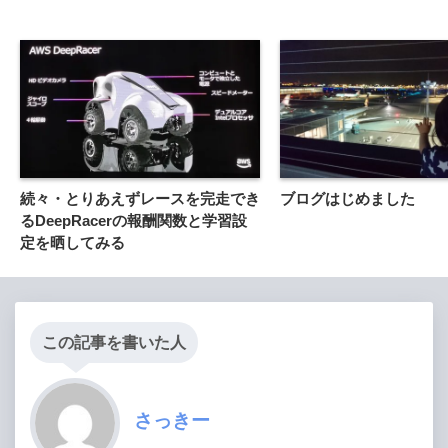
開
き
ま
す
)
続々・とりあえずレースを完走でき
ブログはじめました
るDeepRacerの報酬関数と学習設
定を晒してみる
この記事を書いた人
さっきー